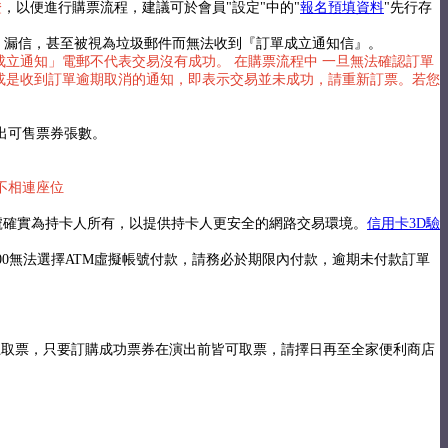
證
，以便進行購票流程，建議可於會員"設定"中的"
報名預填資料
"先行存
擋信、漏信，甚至被視為垃圾郵件而無法收到『訂單成立通知信』。
立通知」電郵不代表交易沒有成功。 在購票流程中 一旦無法確認訂單
或是收到訂單逾期取消的通知，即表示交易並未成功，請重新訂票。若您
出可售票券張數。
不相連座位
卡號確實為持卡人所有，以提供持卡人更安全的網路交易環境。
信用卡3D驗
00無法選擇ATM虛擬帳號付款，請務必於期限內付款，逾期未付款訂單
馬上取票，只要訂購成功票券在演出前皆可取票，請擇日再至全家便利商店