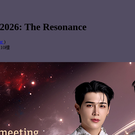
 2026: The Resonance
ar
)
10樓