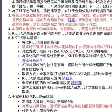
本節目網站購票僅接受已完成手機號碼及電子郵件地址驗證之會
檔「姓名」和「手機」，可減少購票時間快速進行下一步。(進
為了確保您的權益，強烈建議您，在註冊會員或是結帳時填寫的聯絡
每筆訂單成立後會向您發出「訂單成立通知」電郵。電子郵件可能
是否交易成功，請前往會員帳戶的「
訂單
」查詢您的消費資料。
是付款失敗，請於付款期限之內再次嘗試用信用卡付款。
本節目在全家FamiPort購票為「自動配位」，若需自行選擇座
KKTIX系統沒有固定的清票時間，只要消費者沒有於期限內完
KKTIX網站購票：
每位KKTIX會員限購4張
購票時可選擇【自行選位/電腦配位】如選擇自行選位可以
付款方式：信用卡(VISA/MASTER/JCB)、ATM虛擬帳號
為強化信用卡網路付款安全，KKTIX售票系統網站導入
證流程為何？
ATM虛擬帳號付款注意事項：僅限於台灣金融機構開戶所核
將會自動取消
取票方式：全家取票(手續費每筆$30/4張為限，請於全家
KKTIX購票流程圖示說明
請點我
全家便利商店FamiPort取票說明
請點我
選擇全家便利商店FamiPort取票請留意：請勿在啟
取票。
全家便利商店FamiPort購票：
無需加入會員，每筆訂單限購4張
為系統自動配位，選擇區域後系統將自動配至購買票價的
付款方式：僅接受現金