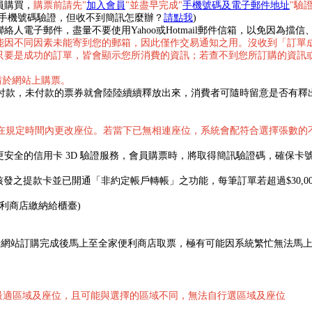
員購買，
購票前請先"
加入會員
"並盡早完成"
手機號碼及電子郵件地址
"驗
行手機號碼驗證，但收不到簡訊怎麼辦？
請點我
)
人電子郵件，盡量不要使用Yahoo或Hotmail郵件信箱，以免因為
因不同因素未能寄到您的郵箱，因此僅作交易通知之用。沒收到「訂單成
只要是成功的訂單，皆會顯示您所消費的資訊；若查不到您所訂購的資訊
位請於網站上購票。
成付款，未付款的票券就會陸陸續續釋放出來，消費者可隨時留意是否有釋
在規定時間內更改座位。若當下已無相連座位，系統會配符合選擇張數的
了更安全的信用卡 3D 驗證服務，會員購票時，將取得簡訊驗證碼，確保
發之提款卡並已開通「非約定帳戶轉帳」之功能，每筆訂單若超過$30,0
便利商店繳納給櫃臺)
售當天於網站訂購完成後馬上至全家便利商店取票，極有可能因系統繁忙無法
最適區域及座位，且可能與選擇的區域不同，無法自行選區域及座位