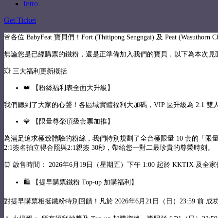
Intro
Get Ticket
🚨各位 BabyFeat 寶貝們！Fort (Thitipong Sengngai) 及
無論您是已經購票的鐵粉，還是正準備加入我們的寶貝，以下為本次見
💥 三大福利更新概括
👑 【粉絲福利表全面大升級】
我們聽到了大家的心聲！各區域實體福利大加碼，VIP 區升級為 2:1 雙人合照與 
💎 【限量尊榮頂級套票加推】
為滿足追求極致體驗的粉絲，我們特別規劃了全台極限量 10 套的「限量尊榮頂級套票（
2:1簽名拍立得合照與2:1親簽 30秒，帶給您一對二最珍貴的尊榮時刻。
⏰ 啟售時間： 2026年6月19日（星期五）下午 1:00 起於 KKTIX 及
🛍️ 【提早購票鐵粉 Top-up 加購福利】
對提早購票相挺鐵粉特別回饋！凡於 2026年6月21日（日）23:59 前 