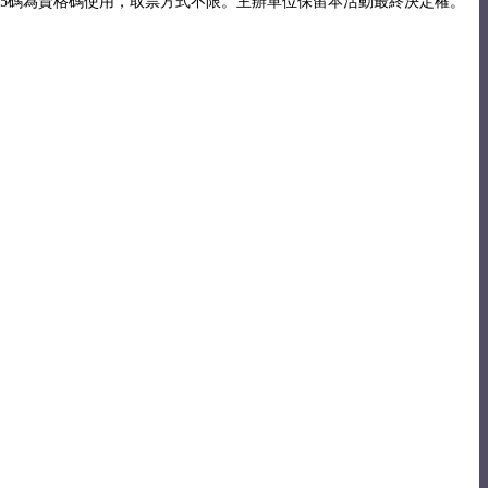
號加票號後5碼為資格碼使用，取票方式不限。主辦單位保留本活動最終決定權。