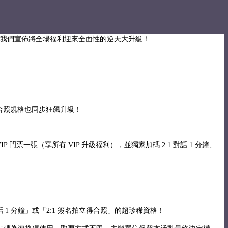
讓這場盛會更加完美，我們宣佈將全場福利迎來全面性的逆天大升級！
ne 的合照規格也同步狂飆升級！
VIP 門票一張（享所有 VIP 升級福利），並獨家加碼 2:1 對話 1 分鐘、
對話 1 分鐘」或「2:1 簽名拍立得合照」的超珍稀資格！