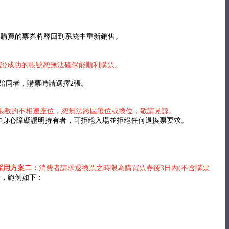
原本購買的票券將釋回到系統中重新銷售。
證成功的帳號恕無法確保能順利購票。
陪同者，購票時請選擇2張。
張數的不相連座位，恕無法跨區選位或換位，敬請見諒。
非身心障礙證明持有者，可拒絕入場並拒絕任何退換票要求。
採用方案二：
消費者請求退換票之時限為購買票券後3日內(不含購票
費
，範例如下：