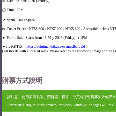
📅 Date: 28 June 2026 (Sunday)
🕐 Time: 2PM
📍 Venue: Hana Space
🎫 Ticket Prices : NT$8,800 / NT$7,600 / NT$5,600 / Accessible tickets NT
🔸 Public Sale: Starts from 15 May 2026 (Friday) at 1PM
🔸via KKTIX |
https://odinimc.kktix.cc/events/2bcf3a5f
(All tickets with allocated seats. Please refer to the following image for the 
購票方式說明
請注意：使用多個裝置、瀏覽器、視窗、分頁將導致購票失敗或異常
Attention: Using multiple devices, browsers, windows, or pages will result