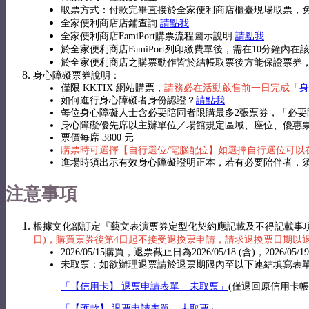
取票方式：付款完畢直接於全家便利商店櫃臺現場取票，
全家便利商店店鋪查詢
請點我
全家便利商店FamiPort購票流程圖示說明
請點我
於全家便利商店FamiPort列印繳費單後，需在10分
於全家便利商店之購票動作皆於結帳取票後方能保證票券
身心障礙票券說明：
僅限 KKTIX 網站購票，
請務必在活動啟售前一日完成「
身
如何進行身心障礙者身份認證？
請點我
每位身心障礙人士含必要陪同者限購最多2張票券，「必要
身心障礙優先席以主辦單位／場館規定區域、座位、優惠
票價每席 3800 元
購票時可選擇【自行選位/電腦配位】如選擇自行選位可
進場時須出示有效身心障礙證明正本，若有必要陪伴者，
注意事項
根據文化部訂定『藝文表演票券定型化契約應記載及不得記載事
日)，購買票券後第4日起不接受退換票申請，請求退換票日期以退
2026/05/15購買，退票截止日為2026/05/18 (含)，2026/0
未取票：如欲辦理退票請於退票期限內至以下連結填寫表
「【信用卡】 退票申請表單 _ 未取票」
(僅退回原信用卡
「【匯款】 退票申請表單 _ 未取票」