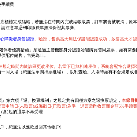
免手續費
鐘內在該店櫃檯完成結帳，若無法在時間內完成結帳取票，訂單將會被取消，
，請注意單憑列印繳費單無法保證其票券。
心障礙者身份認證
」驗證，售票當天無法保證能認證成功，啟售當天才認
陪伴者優惠措施」須通過主管機關身分認證始能購買陪同席票，如有需要
票價配位銷售，售完為止。
以在規定時間內於該區更改座位。若當下已無相連座位，系統會配符合選擇
須一同入場（恕無法單獨持票進場），以利查驗。入場時如有不合規定或
項』第六項「退、換票機制」之規定共有四種方案之退換票規定，
本節目
票申請日(未取票)或郵戳日(已取票)為準，退票需酌收票面金額5%手續
5/19 (含)起的退票不再受理
單
帳戶，恕無法以匯款退回其他帳戶)